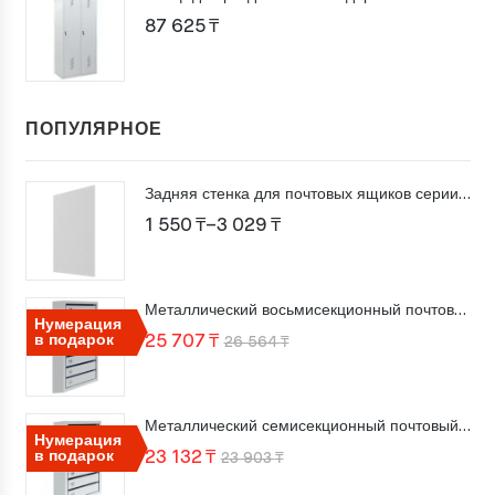
87 625
₸
ПОПУЛЯРНОЕ
Задняя стенка для почтовых ящиков серии ПМ
Диапазон
1 550
₸
–
3 029
₸
цен:
1
Металлический восьмисекционный почтовый ящик ПМ-8
550 ₸
Нумерация
Первоначальная
Текущая
в подарок
25 707
₸
26 564
₸
–
цена
цена:
3
составляла
25
029 ₸
Металлический семисекционный почтовый ящик ПМ-7
26
707 ₸.
Нумерация
Первоначальная
Текущая
в подарок
23 132
₸
23 903
₸
564 ₸.
цена
цена: