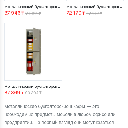
Металлический бухгалтерский шкаф КБ-09 / КБС-09
Металлический бухгалтерский шкаф КБ-21Т / КБС-21Т
Первоначальная
Текущая
Первонача
Текущая
87 946
₸
72 170
₸
94 011
₸
77 147
₸
цена
цена:
цена
цена:
составляла
87
составляла
72
94
946 ₸.
77
170 ₸.
011 ₸.
147 ₸.
Металлический бухгалтерский шкаф КБ-23Т / КБС-23Т
Первоначальная
Текущая
87 369
₸
93 394
₸
цена
цена:
Металлические бухгалтерские шкафы — это
составляла
87
необходимые предметы мебели в любом офисе или
93
369 ₸.
предприятии. На первый взгляд они могут казаться
394 ₸.