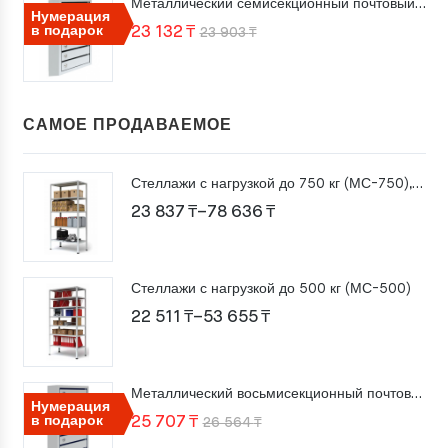
Металлический семисекционный почтовый ящик ПМ-7
26
707 ₸.
Нумерация
Первоначальная
Текущая
в подарок
23 132
₸
23 903
₸
564 ₸.
цена
цена:
составляла
23
23
132 ₸.
САМОЕ ПРОДАВАЕМОЕ
903 ₸.
Стеллажи с нагрузкой до 750 кг (МС-750), высота 2000 мм
Диапазон
23 837
₸
–
78 636
₸
цен:
23
Стеллажи с нагрузкой до 500 кг (МС-500)
837 ₸
Диапазон
22 511
₸
–
53 655
₸
–
цен:
78
22
636 ₸
Металлический восьмисекционный почтовый ящик ПМ-8
511 ₸
Нумерация
Первоначальная
Текущая
в подарок
25 707
₸
26 564
₸
–