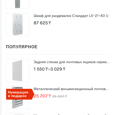
Шкаф для раздевалок Стандарт LS-21-80 U
87 625
₸
ПОПУЛЯРНОЕ
Задняя стенка для почтовых ящиков серии ПМ
Диапазон
1 550
₸
–
3 029
₸
цен:
1
Металлический восьмисекционный почтовый ящик ПМ-8
550 ₸
Нумерация
Первоначальная
Текущая
в подарок
25 707
₸
26 564
₸
–
цена
цена:
3
составляла
25
029 ₸