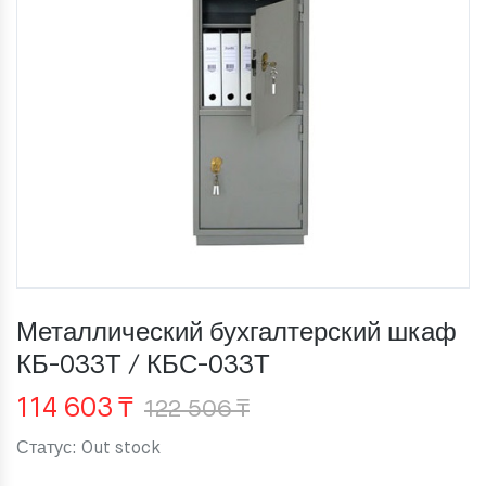
Металлический бухгалтерский шкаф
КБ-033Т / КБС-033Т
Первоначальная
Текущая
114 603
₸
122 506
₸
цена
цена:
Статус:
Out stock
составляла
114