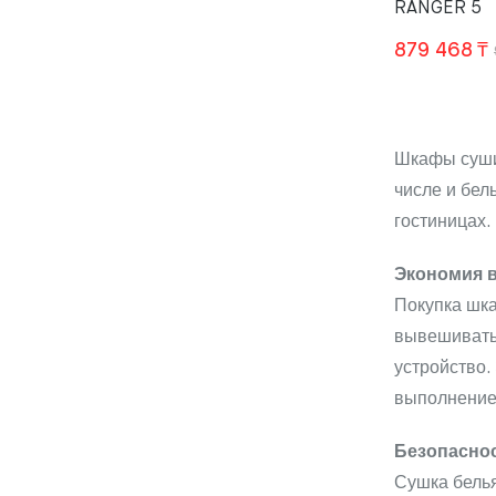
RANGER 5
879 468
₸
Шкафы сушил
числе и бел
гостиницах.
Экономия в
Покупка шка
вывешивать 
устройство.
выполнение
Безопаснос
Сушка белья