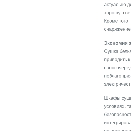
актуально д
хорошую вен
Кроме того,
снаряжение,
Экономия э
Сушка белья
приводить к
свою очеред
неблагоприя
электричест
Шкафы суши
условиях, т
безопасност
интегрирова