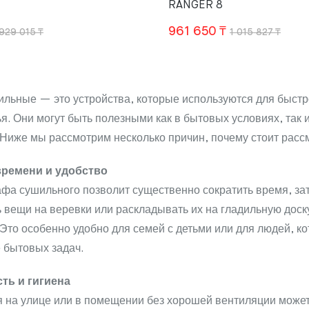
RANGER 8
Первоначальная
Текущая
Перв
Теку
961 650
₸
929 015
₸
1 015 827
₸
цена
цена:
цена
цена
составляла
879
сост
961
929
468 ₸.
1
650 
ьные — это устройства, которые используются для быстр
015 ₸.
015
ья. Они могут быть полезными как в бытовых условиях, так 
827 
 Ниже мы рассмотрим несколько причин, почему стоит расс
ремени и удобство
фа сушильного позволит существенно сократить время, зат
вещи на веревки или раскладывать их на гладильную доску
 Это особенно удобно для семей с детьми или для людей, 
 бытовых задач.
ть и гигиена
 на улице или в помещении без хорошей вентиляции может 