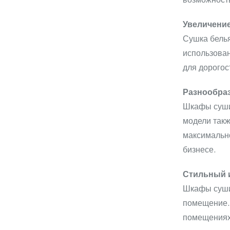
возможност
Увеличение
Сушка белья
использован
для дорогос
Разнообра
Шкафы сушил
модели такж
максимально
бизнесе.
Стильный 
Шкафы сушил
помещение. 
помещениях