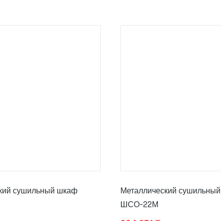
кий сушильный шкаф
Металлический сушильны
ШСО-22М