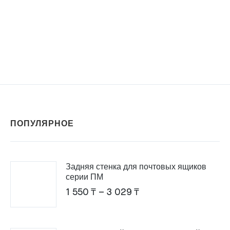
ПОПУЛЯРНОЕ
Задняя стенка для почтовых ящиков
серии ПМ
Диапазон
1 550
₸
–
3 029
₸
цен:
1