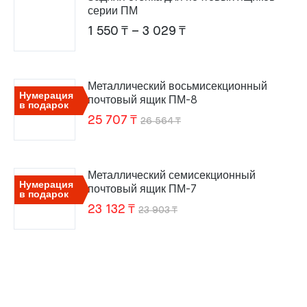
серии ПМ
Диапазон
1 550
₸
–
3 029
₸
цен:
1
Металлический восьмисекционный
550 ₸
Нумерация
почтовый ящик ПМ-8
в подарок
–
Первоначальная
Текущая
25 707
₸
26 564
₸
3
цена
цена:
029 ₸
составляла
25
Металлический семисекционный
26
707 ₸.
Нумерация
почтовый ящик ПМ-7
в подарок
564 ₸.
Первоначальная
Текущая
23 132
₸
23 903
₸
цена
цена:
составляла
23
23
132 ₸.
903 ₸.