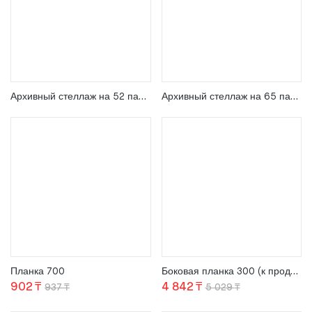
Архивный стеллаж на 52 папки, высота 1,5 м
Архивный стеллаж на 65 папок, высота 1,8 м и 2 м
Планка 700
Боковая планка 300 (к продольному разделителю)
Первоначальная
Текущая
Первоначаль
Текущая
902
₸
4 842
₸
937
₸
5 029
₸
цена
цена:
цена
цена: