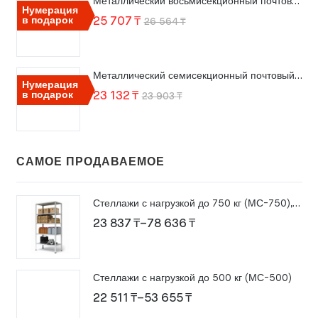
Металлический восьмисекционный почтовый ящик ПМ-8
550 ₸
Нумерация
Первоначальная
Текущая
в подарок
25 707
₸
26 564
₸
–
цена
цена:
3
составляла
25
029 ₸
Металлический семисекционный почтовый ящик ПМ-7
26
707 ₸.
Нумерация
Первоначальная
Текущая
в подарок
23 132
₸
23 903
₸
564 ₸.
цена
цена:
составляла
23
23
132 ₸.
САМОЕ ПРОДАВАЕМОЕ
903 ₸.
Стеллажи с нагрузкой до 750 кг (МС-750), высота 2000 мм
Диапазон
23 837
₸
–
78 636
₸
цен:
23
Стеллажи с нагрузкой до 500 кг (МС-500)
837 ₸
Диапазон
22 511
₸
–
53 655
₸
–
цен: