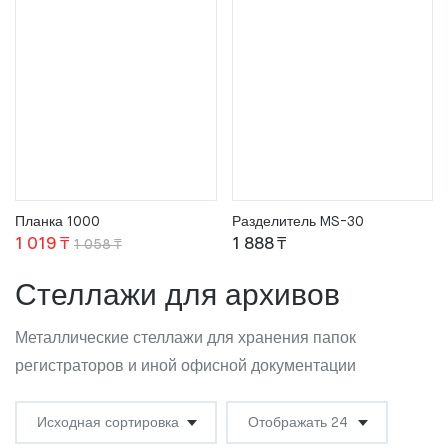
составляла
902 ₸.
составляла
4
937 ₸.
5
842 ₸.
029 ₸.
Планка 1000
Разделитель MS-30
Первоначальная
Текущая
1 019
₸
1 888
₸
1 058
₸
цена
цена:
Стеллажи для архивов
составляла
1
1
019 ₸.
Металлические стеллажи для хранения папок
058 ₸.
регистраторов и иной офисной документации