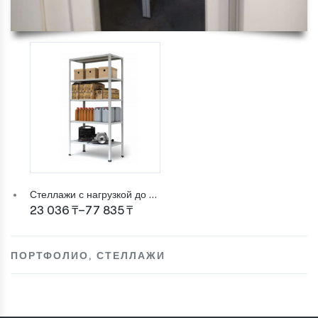
Стеллажи с нагрузкой до 750 кг (МС-750), высота 1800 мм
Диапазон
23 036
₸
–
77 835
₸
цен:
23
ПОРТФОЛИО
,
СТЕЛЛАЖИ
036 ₸
–
77