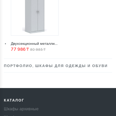
Двухсекционный металлический шкаф для одежды ШРМ-АК/800
Первоначальная
Текущая
77 986
₸
80 985
₸
цена
цена:
составляла
77
ПОРТФОЛИО
,
ШКАФЫ ДЛЯ ОДЕЖДЫ И ОБУВИ
80
986 ₸.
985 ₸.
КАТАЛОГ
Шкафы архивные