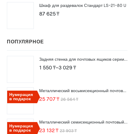
Шкаф для раздевалок Стандарт LS-21-80 U
87 625
₸
ПОПУЛЯРНОЕ
Задняя стенка для почтовых ящиков серии ПМ
Диапазон
1 550
₸
–
3 029
₸
цен:
1
Металлический восьмисекционный почтовый ящик ПМ-8
550 ₸
Нумерация
Первоначальная
Текущая
в подарок
25 707
₸
26 564
₸
–
цена
цена:
3
составляла
25
029 ₸
Металлический семисекционный почтовый ящик ПМ-7
26
707 ₸.
Нумерация
Первоначальная
Текущая
в подарок
23 132
₸
23 903
₸
564 ₸.