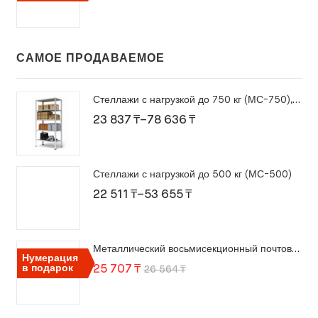
цена
цена:
составляла
23
23
132 ₸.
САМОЕ ПРОДАВАЕМОЕ
903 ₸.
Стеллажи с нагрузкой до 750 кг (МС-750), высота 2000 мм
Диапазон
23 837
₸
–
78 636
₸
цен:
23
Стеллажи с нагрузкой до 500 кг (МС-500)
837 ₸
Диапазон
22 511
₸
–
53 655
₸
–
цен:
78
22
636 ₸
Металлический восьмисекционный почтовый ящик ПМ-8
511 ₸
Нумерация
Первоначальная
Текущая
в подарок
25 707
₸
26 564
₸
–
цена
цена:
53
составляла
25
655 ₸