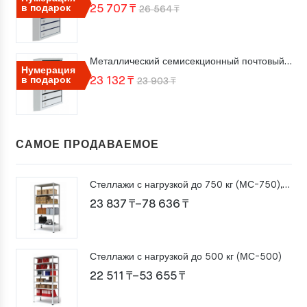
Первоначальная
Текущая
в подарок
25 707
₸
26 564
₸
–
цена
цена:
3
составляла
25
029 ₸
Металлический семисекционный почтовый ящик ПМ-7
26
707 ₸.
Нумерация
Первоначальная
Текущая
в подарок
23 132
₸
23 903
₸
564 ₸.
цена
цена:
составляла
23
23
132 ₸.
САМОЕ ПРОДАВАЕМОЕ
903 ₸.
Стеллажи с нагрузкой до 750 кг (МС-750), высота 2000 мм
Диапазон
23 837
₸
–
78 636
₸
цен:
23
Стеллажи с нагрузкой до 500 кг (МС-500)
837 ₸
Диапазон
22 511
₸
–
53 655
₸
–
цен:
78